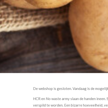
De webshop is gesloten. Vandaag is de mogelijk
HCR en No waste army slaan de handen ineen. S
verspild te worden. Een bizarre hoeveelheid, v