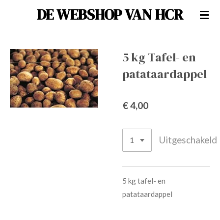
DE WEBSHOP VAN HCR
Ga
direct
naar
de
5 kg Tafel- en
hoofdinhoud
patataardappel
€ 4,00
Uitgeschakeld
5 kg tafel- en
patataardappel